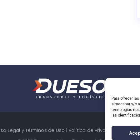
Para ofrecer la
almacenar y/o ac
tecnologías nos
las identificaci
iso Legal y Términos de Uso
|
Política de Privacidad
|
Conta
Acep